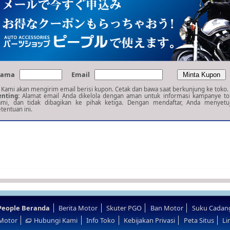
ama
Email
 Kami akan mengirim email berisi kupon. Cetak dan bawa saat berkunjung ke toko.
enting:
Alamat email Anda dikelola dengan aman untuk informasi kampanye to
ami, dan tidak dibagikan ke pihak ketiga. Dengan mendaftar, Anda menyetuj
tentuan ini.
 People Beranda
Berita Motor
Skuter PGO
Ban Motor
Suku Cadang
 Motor
Hubungi Kami
Info Toko
Kebijakan Privasi
Peta Situs
Li