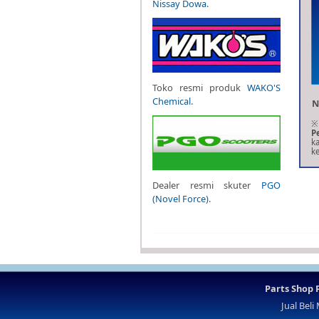
Nissay Dowa
.
Toko resmi produk
WAKO'S
Chemical
.
N
※
P
k
ke
Dealer resmi skuter
PGO
(Novel Force)
.
Parts Shop
Jual Beli