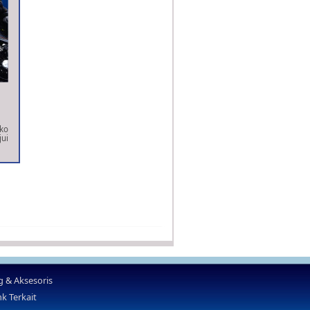
ko
ui
 & Aksesoris
nk Terkait