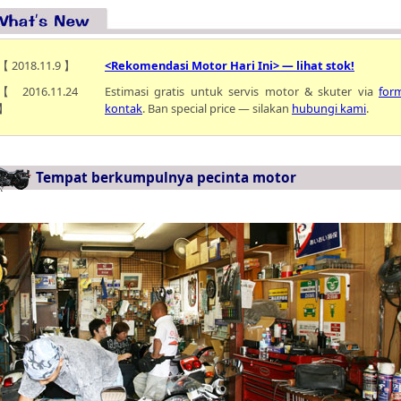
【 2018.11.9 】
<Rekomendasi Motor Hari Ini> — lihat stok!
【 2016.11.24
Estimasi gratis untuk servis motor & skuter via
for
】
kontak
. Ban special price — silakan
hubungi kami
.
Tempat berkumpulnya pecinta motor