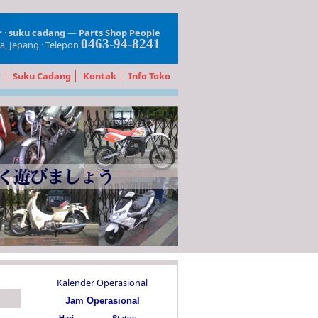
r
·
suku cadang
—
Parts Shop People
0463-94-8241
wa, Jepang · Telepon
r
Suku Cadang
Kontak
Info Toko
Kalender Operasional