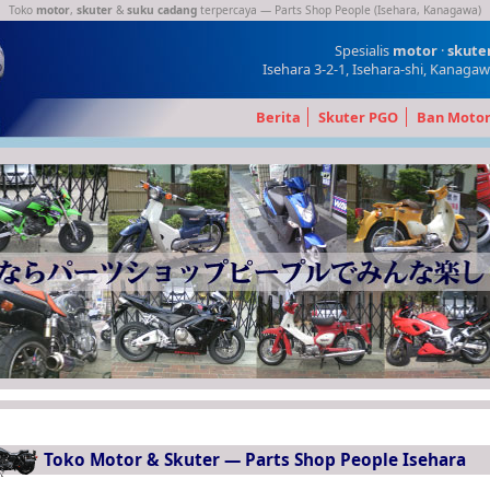
Toko
motor
,
skuter
&
suku cadang
terpercaya — Parts Shop People (Isehara, Kanagawa)
Spesialis
motor
·
skute
Isehara 3-2-1, Isehara-shi, Kanaga
Berita
Skuter PGO
Ban Moto
Toko Motor & Skuter — Parts Shop People Isehara