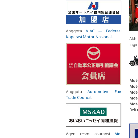
Anggota
AJAC — Federasi
Koperasi Motor Nasional
.
Akhi
ingi
Mot
Mot
Anggota
Automotive Fair
Mot
Trade Council
.
Mot
Mot
Beli
Agen resmi asuransi
Aioi