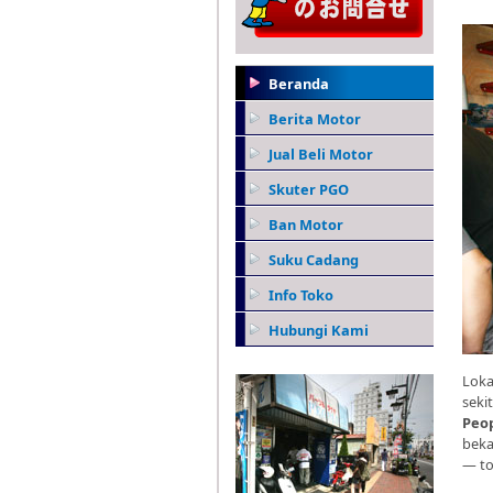
Beranda
Berita Motor
Jual Beli Motor
Skuter PGO
Ban Motor
Suku Cadang
Info Toko
Hubungi Kami
Loka
seki
Peo
beka
— to