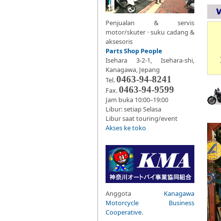
Penjualan & servis
motor/skuter · suku cadang &
aksesoris
Parts Shop People
Isehara 3-2-1, Isehara-shi,
Kanagawa, Jepang
0463-94-8241
Tel.
0463-94-9599
Fax.
Jam buka 10:00–19:00
Libur: setiap Selasa
Libur saat touring/event
Akses ke toko
Anggota
Kanagawa
Motorcycle Business
Cooperative
.